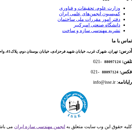
وزارت علوم، تحقیقات و فناوری
کمیسیون انجمن‌های علمی ایران
دفتر امور مقررات ملی ساختمان
دانشگاه صنعتی امیرکبیر
نشریه مهندسی سازه و ساخت
تماس با ما
آدرس:
تهران، شهرک غرب، خیابان شهید فرحزادی، خیابان بوستان دوم، پلاک41، واحد 1، دفتر انجمن مهندسی سازه ایران
تلفن:
-021
88097124
فکس:
-021
88097124
رایانامه
: info@isse.ir
کلیه حقوق این وب سایت متعلق به
انجمن مهندسی سازه ایران
می باش