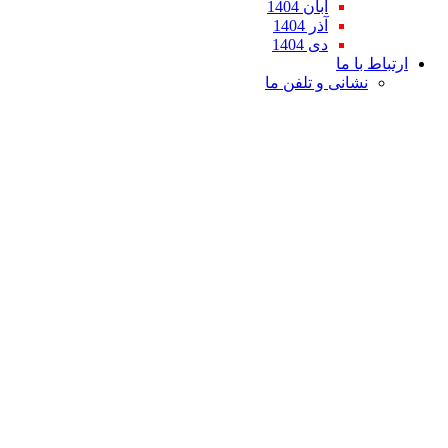
آبان 1404
آذر 1404
دی 1404
ارتباط با ما
نشانی و تلفن ما