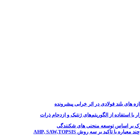
های بلند فولادی در اثر خرابی پیشرونده
با استفاده از الگوریتم‌های ژنتیک و ازدحام ذرات
نازک بر اساس توسعه منحنی های شکنندگی
ا تاکید بر سه روش AHP, SAW,TOPSIS