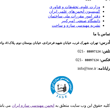
وزارت علوم، تحقیقات و فناوری
کمیسیون انجمن‌های علمی ایران
دفتر امور مقررات ملی ساختمان
دانشگاه صنعتی امیرکبیر
نشریه مهندسی سازه و ساخت
تماس با ما
آدرس:
تهران، شهرک غرب، خیابان شهید فرحزادی، خیابان بوستان دوم، پلاک41، واحد 1، دفتر انجمن مهندسی سازه ایران
تلفن:
-021
88097124
فکس:
-021
88097124
رایانامه
: info@isse.ir
کلیه حقوق این وب سایت متعلق به
انجمن مهندسی سازه ایران
می باش