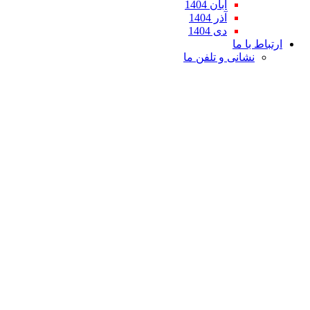
آبان 1404
آذر 1404
دی 1404
ارتباط با ما
نشانی و تلفن ما