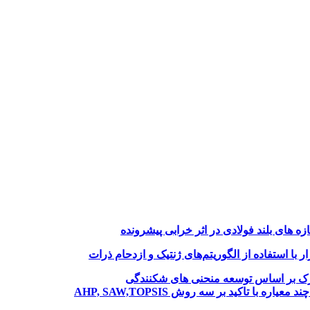
های بلند فولادی در اثر خرابی پیشرونده
با استفاده از الگوریتم‌های ژنتیک و ازدحام ذرات
نازک بر اساس توسعه منحنی های شکنندگی
ا تاکید بر سه روش AHP, SAW,TOPSIS