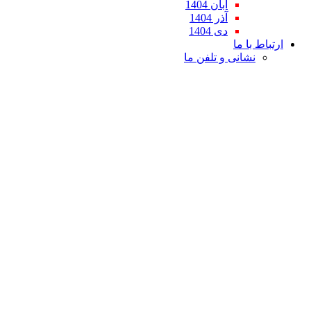
آبان 1404
آذر 1404
دی 1404
ارتباط با ما
نشانی و تلفن ما