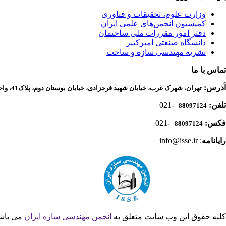
وزارت علوم، تحقیقات و فناوری
کمیسیون انجمن‌های علمی ایران
دفتر امور مقررات ملی ساختمان
دانشگاه صنعتی امیرکبیر
نشریه مهندسی سازه و ساخت
تماس با ما
آدرس:
تهران، شهرک غرب، خیابان شهید فرحزادی، خیابان بوستان دوم، پلاک41، واحد 1، دفتر انجمن مهندسی سازه ایران
تلفن:
-021
88097124
فکس:
-021
88097124
رایانامه
: info@isse.ir
کلیه حقوق این وب سایت متعلق به
انجمن مهندسی سازه ایران
می باش