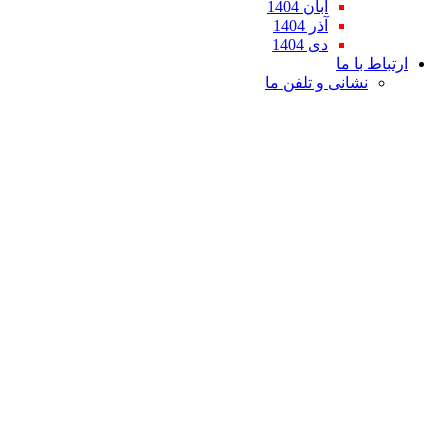
آبان 1404
آذر 1404
دی 1404
ارتباط با ما
نشانی و تلفن ما