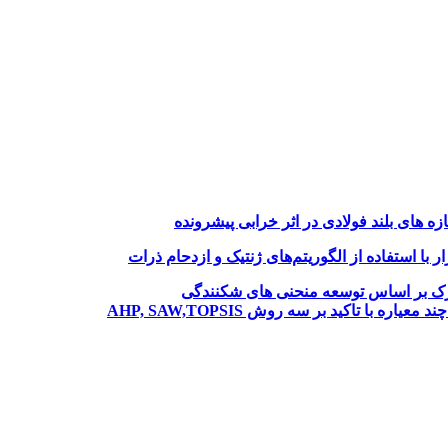
های بلند فولادی در اثر خرابی پیشرونده
با استفاده از الگوریتم‌های ژنتیک و ازدحام ذرات
نازک بر اساس توسعه منحنی های شکنندگی
ا تاکید بر سه روش AHP, SAW,TOPSIS