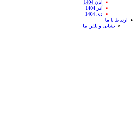
آبان 1404
آذر 1404
دی 1404
ارتباط با ما
نشانی و تلفن ما